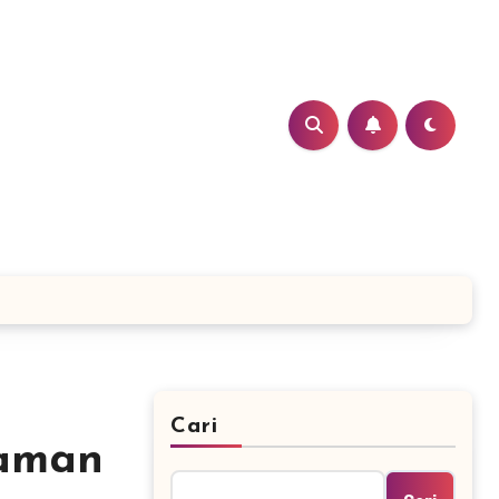
Cari
laman