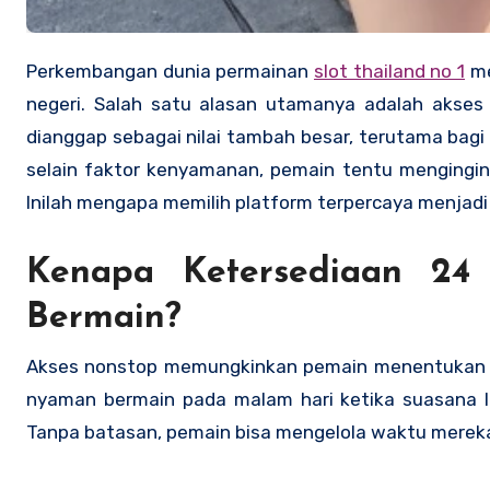
Perkembangan dunia permainan
slot thailand no 1
me
negeri. Salah satu alasan utamanya adalah akses 
dianggap sebagai nilai tambah besar, terutama bagi
selain faktor kenyamanan, pemain tentu mengingi
Inilah mengapa memilih platform terpercaya menjadi
Kenapa Ketersediaan 2
Bermain?
Akses nonstop memungkinkan pemain menentukan wa
nyaman bermain pada malam hari ketika suasana le
Tanpa batasan, pemain bisa mengelola waktu mereka 