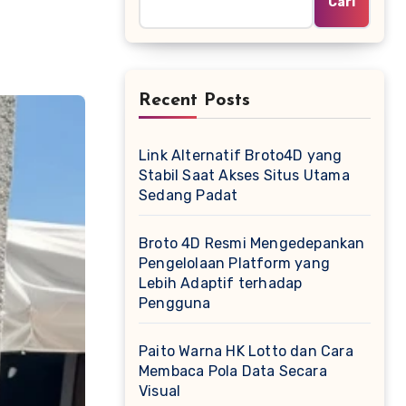
Cari
Recent Posts
Link Alternatif Broto4D yang
Stabil Saat Akses Situs Utama
Sedang Padat
Broto 4D Resmi Mengedepankan
Pengelolaan Platform yang
Lebih Adaptif terhadap
Pengguna
Paito Warna HK Lotto dan Cara
Membaca Pola Data Secara
Visual