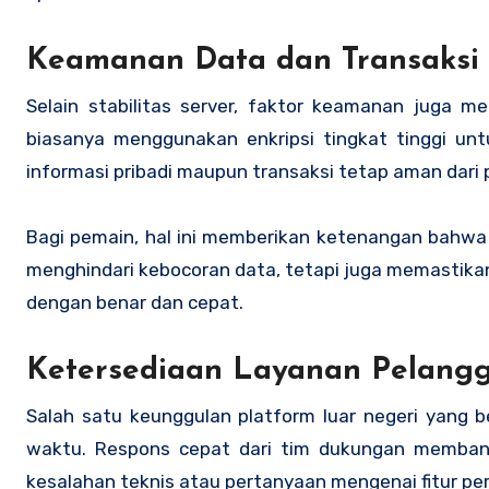
Keamanan Data dan Transaksi 
Selain stabilitas server, faktor keamanan juga me
biasanya menggunakan enkripsi tingkat tinggi un
informasi pribadi maupun transaksi tetap aman dari
Bagi pemain, hal ini memberikan ketenangan bahwa 
menghindari kebocoran data, tetapi juga memastika
dengan benar dan cepat.
Ketersediaan Layanan Pelang
Salah satu keunggulan platform luar negeri yang b
waktu. Respons cepat dari tim dukungan membant
kesalahan teknis atau pertanyaan mengenai fitur pe