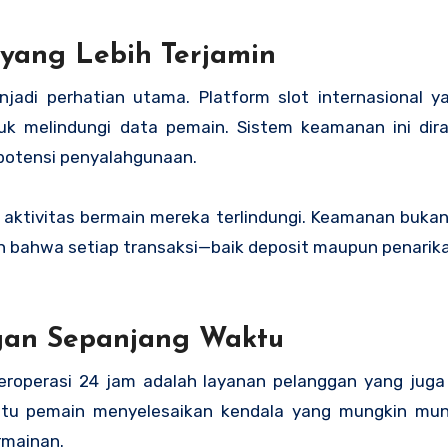
yang Lebih Terjamin
njadi perhatian utama. Platform slot internasional ya
tuk melindungi data pemain. Sistem keamanan ini dir
 potensi penyalahgunaan.
aktivitas bermain mereka terlindungi. Keamanan bukan
n bahwa setiap transaksi—baik deposit maupun penarik
gan Sepanjang Waktu
eroperasi 24 jam adalah layanan pelanggan yang juga 
u pemain menyelesaikan kendala yang mungkin munc
rmainan.