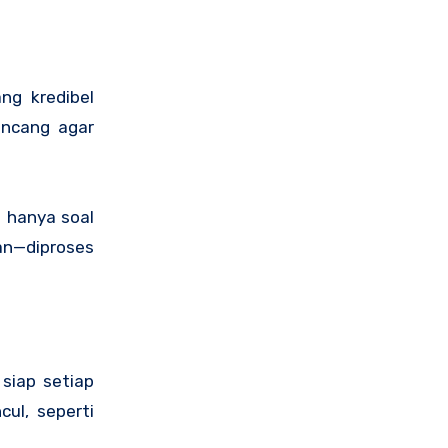
ng kredibel
ancang agar
 hanya soal
an—diproses
siap setiap
ul, seperti