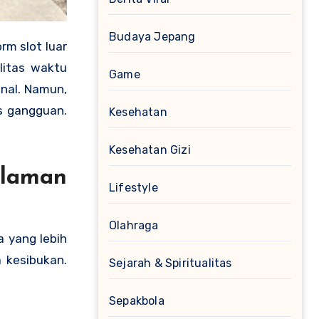
Budaya Jepang
m slot luar
litas waktu
Game
onal. Namun,
s gangguan.
Kesehatan
Kesehatan Gizi
laman
Lifestyle
Olahraga
 yang lebih
 kesibukan.
Sejarah & Spiritualitas
Sepakbola