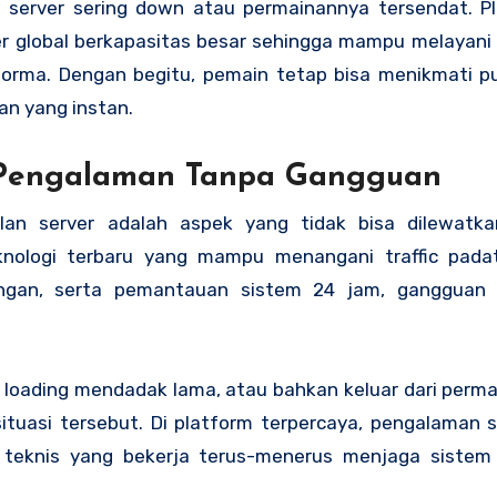
a server sering down atau permainannya tersendat. Pl
er global berkapasitas besar sehingga mampu melayani 
forma. Dengan begitu, pemain tetap bisa menikmati p
an yang instan.
ri Pengalaman Tanpa Gangguan
ilan server adalah aspek yang tidak bisa dilewatka
knologi terbaru yang mampu menangani traffic padat
ngan, serta pemantauan sistem 24 jam, gangguan 
loading mendadak lama, atau bahkan keluar dari perma
tuasi tersebut. Di platform terpercaya, pengalaman 
m teknis yang bekerja terus-menerus menjaga sistem