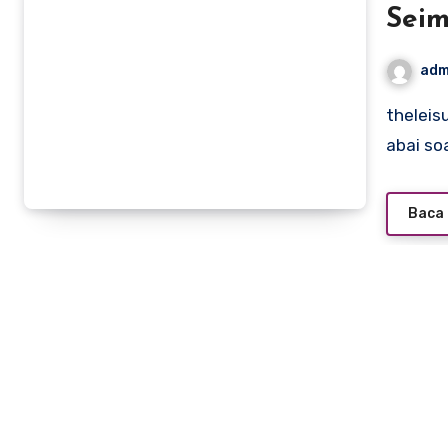
Seim
adm
theleisuretimes.com – Gaya hidup modern sering bikin kita
abai so
Baca 