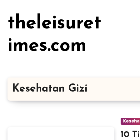
Lewati
ke
theleisuret
konten
imes.com
Kesehatan Gizi
Keseha
10 T