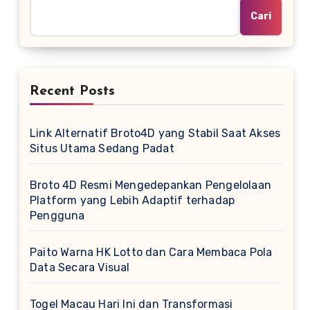
Cari
Recent Posts
Link Alternatif Broto4D yang Stabil Saat Akses
Situs Utama Sedang Padat
Broto 4D Resmi Mengedepankan Pengelolaan
Platform yang Lebih Adaptif terhadap
Pengguna
Paito Warna HK Lotto dan Cara Membaca Pola
Data Secara Visual
Togel Macau Hari Ini dan Transformasi