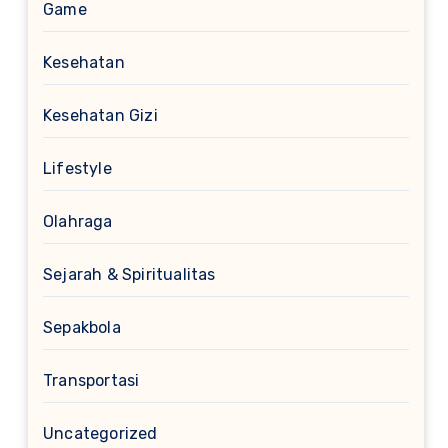
Game
Kesehatan
Kesehatan Gizi
Lifestyle
Olahraga
Sejarah & Spiritualitas
Sepakbola
Transportasi
Uncategorized