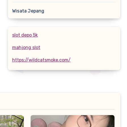
Wisata Jepang
slot depo 5k
mahjong slot
https://wildcatsmoke.com/