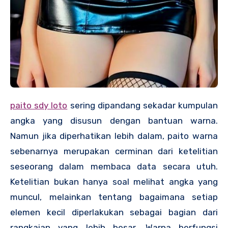
paito sdy loto
sering dipandang sekadar kumpulan
angka yang disusun dengan bantuan warna.
Namun jika diperhatikan lebih dalam, paito warna
sebenarnya merupakan cerminan dari ketelitian
seseorang dalam membaca data secara utuh.
Ketelitian bukan hanya soal melihat angka yang
muncul, melainkan tentang bagaimana setiap
elemen kecil diperlakukan sebagai bagian dari
rangkaian yang lebih besar. Warna berfungsi