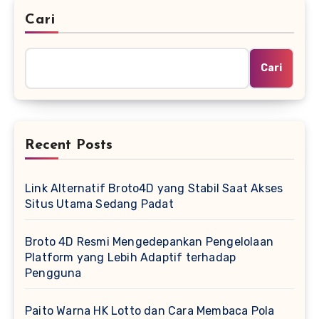
Cari
Cari
Recent Posts
Link Alternatif Broto4D yang Stabil Saat Akses
Situs Utama Sedang Padat
Broto 4D Resmi Mengedepankan Pengelolaan
Platform yang Lebih Adaptif terhadap
Pengguna
Paito Warna HK Lotto dan Cara Membaca Pola