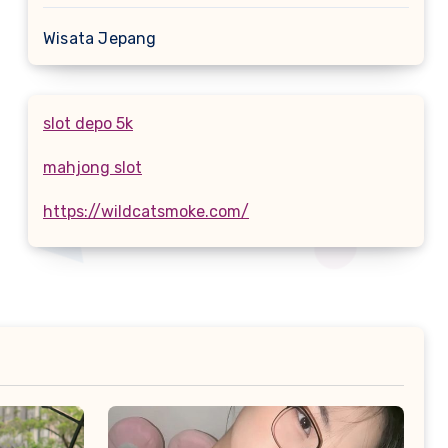
Wisata Jepang
slot depo 5k
mahjong slot
https://wildcatsmoke.com/