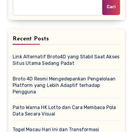
Cari
Recent Posts
Link Alternatif Broto4D yang Stabil Saat Akses
Situs Utama Sedang Padat
Broto 4D Resmi Mengedepankan Pengelolaan
Platform yang Lebih Adaptif terhadap
Pengguna
Paito Warna HK Lotto dan Cara Membaca Pola
Data Secara Visual
Togel Macau Hari Ini dan Transformasi