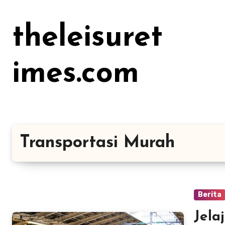
Lewati
ke
theleisuret
konten
imes.com
Transportasi Murah
Berita
Jela