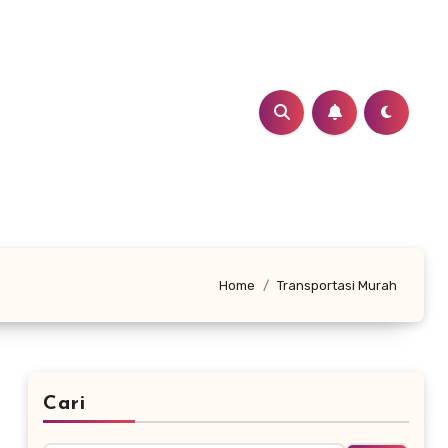
Home
Transportasi Murah
Cari