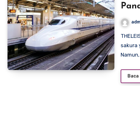
Pand
Prak
adm
THELEISURETIMES.COM – Menjelajahi Jepang, negeri
sakura 
Namun,
Baca 