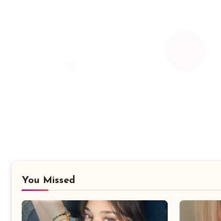
You Missed