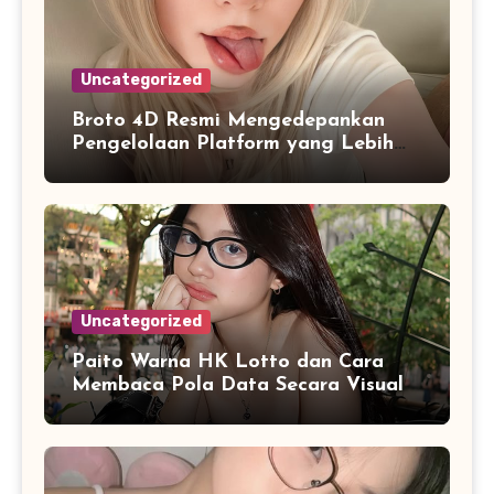
Uncategorized
Broto 4D Resmi Mengedepankan
Pengelolaan Platform yang Lebih
Adaptif terhadap Pengguna
Uncategorized
Paito Warna HK Lotto dan Cara
Membaca Pola Data Secara Visual