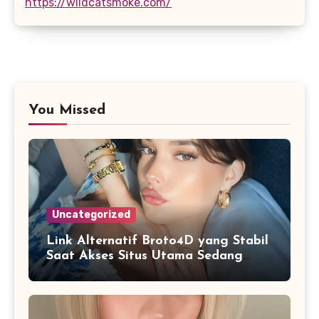
https://wildcatsmoke.com/
You Missed
Uncategorized
Link Alternatif Broto4D yang Stabil
Saat Akses Situs Utama Sedang
Padat