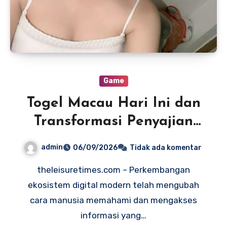
Game
Togel Macau Hari Ini dan
Transformasi Penyajian
Informasi Berbasis Waktu
admin
06/09/2026
Tidak ada komentar
theleisuretimes.com – Perkembangan
ekosistem digital modern telah mengubah
cara manusia memahami dan mengakses
informasi yang…