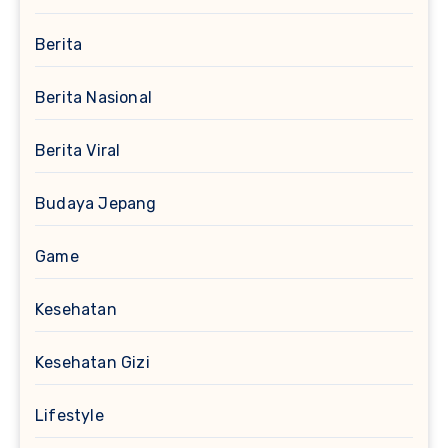
Berita
Berita Nasional
Berita Viral
Budaya Jepang
Game
Kesehatan
Kesehatan Gizi
Lifestyle