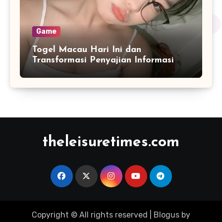
Game
Togel Macau Hari Ini dan
Transformasi Penyajian Informasi
Berbasis Waktu
theleisuretimes.com
Copyright © All rights reserved
|
Blogus
by