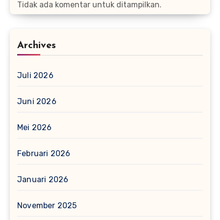
Tidak ada komentar untuk ditampilkan.
Archives
Juli 2026
Juni 2026
Mei 2026
Februari 2026
Januari 2026
November 2025