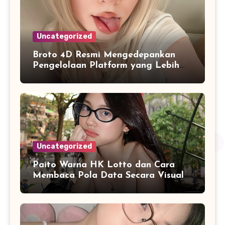
Uncategorized
Broto 4D Resmi Mengedepankan
Pengelolaan Platform yang Lebih
Adaptif terhadap Pengguna
Uncategorized
Paito Warna HK Lotto dan Cara
Membaca Pola Data Secara Visual