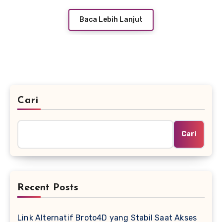
Baca Lebih Lanjut
Cari
Cari
Recent Posts
Link Alternatif Broto4D yang Stabil Saat Akses