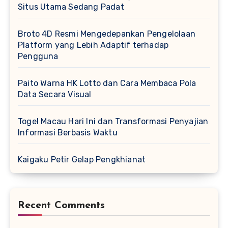
Situs Utama Sedang Padat
Broto 4D Resmi Mengedepankan Pengelolaan
Platform yang Lebih Adaptif terhadap
Pengguna
Paito Warna HK Lotto dan Cara Membaca Pola
Data Secara Visual
Togel Macau Hari Ini dan Transformasi Penyajian
Informasi Berbasis Waktu
Kaigaku Petir Gelap Pengkhianat
Recent Comments