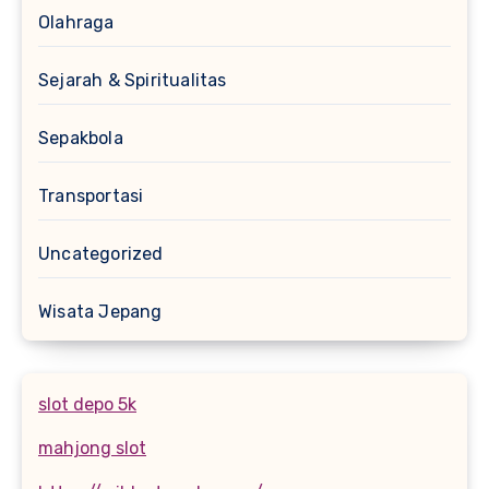
Olahraga
Sejarah & Spiritualitas
Sepakbola
Transportasi
Uncategorized
Wisata Jepang
slot depo 5k
mahjong slot