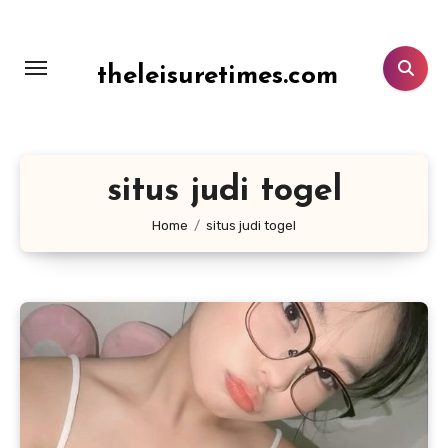
Lewati
ke
konten
theleisuretimes.com
situs judi togel
Home
situs judi togel