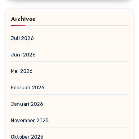
Archives
Juli 2026
Juni 2026
Mei 2026
Februari 2026
Januari 2026
November 2025
Oktober 2025