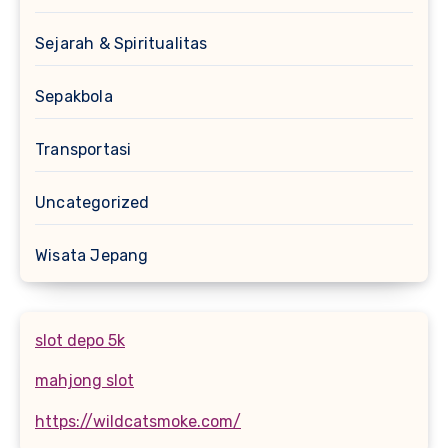
Sejarah & Spiritualitas
Sepakbola
Transportasi
Uncategorized
Wisata Jepang
slot depo 5k
mahjong slot
https://wildcatsmoke.com/