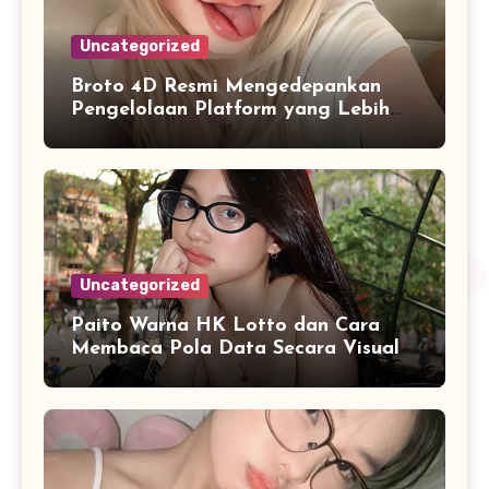
Uncategorized
Broto 4D Resmi Mengedepankan
Pengelolaan Platform yang Lebih
Adaptif terhadap Pengguna
Uncategorized
Paito Warna HK Lotto dan Cara
Membaca Pola Data Secara Visual