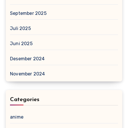
September 2025
Juli 2025
Juni 2025
Desember 2024
November 2024
Categories
anime