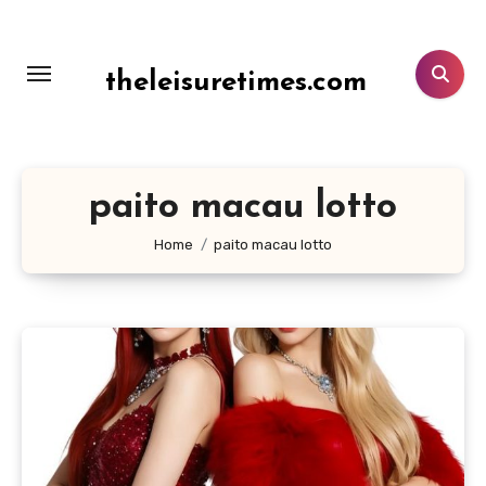
Lewati
ke
konten
theleisuretimes.com
paito macau lotto
Home
paito macau lotto