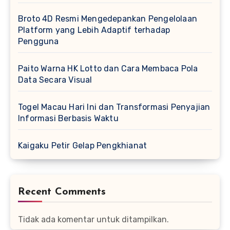
Broto 4D Resmi Mengedepankan Pengelolaan
Platform yang Lebih Adaptif terhadap
Pengguna
Paito Warna HK Lotto dan Cara Membaca Pola
Data Secara Visual
Togel Macau Hari Ini dan Transformasi Penyajian
Informasi Berbasis Waktu
Kaigaku Petir Gelap Pengkhianat
Recent Comments
Tidak ada komentar untuk ditampilkan.