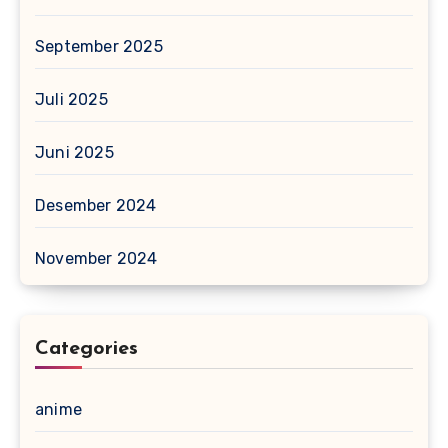
September 2025
Juli 2025
Juni 2025
Desember 2024
November 2024
Categories
anime