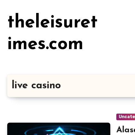
Lewati
ke
theleisuret
konten
imes.com
live casino
Uncate
Alas