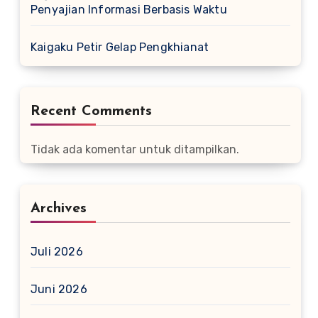
Penyajian Informasi Berbasis Waktu
Kaigaku Petir Gelap Pengkhianat
Recent Comments
Tidak ada komentar untuk ditampilkan.
Archives
Juli 2026
Juni 2026