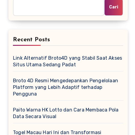
Cari
Recent Posts
Link Alternatif Broto4D yang Stabil Saat Akses
Situs Utama Sedang Padat
Broto 4D Resmi Mengedepankan Pengelolaan
Platform yang Lebih Adaptif terhadap
Pengguna
Paito Warna HK Lotto dan Cara Membaca Pola
Data Secara Visual
Togel Macau Hari Ini dan Transformasi