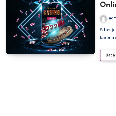
Onli
adm
Situs judi live casino online semakin diminati pemain
karena 
Baca 