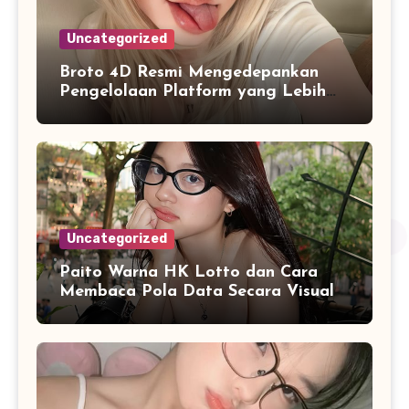
Uncategorized
Broto 4D Resmi Mengedepankan
Pengelolaan Platform yang Lebih
Adaptif terhadap Pengguna
Uncategorized
Paito Warna HK Lotto dan Cara
Membaca Pola Data Secara Visual