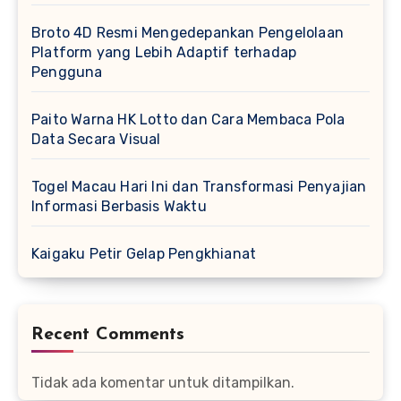
Broto 4D Resmi Mengedepankan Pengelolaan
Platform yang Lebih Adaptif terhadap
Pengguna
Paito Warna HK Lotto dan Cara Membaca Pola
Data Secara Visual
Togel Macau Hari Ini dan Transformasi Penyajian
Informasi Berbasis Waktu
Kaigaku Petir Gelap Pengkhianat
Recent Comments
Tidak ada komentar untuk ditampilkan.