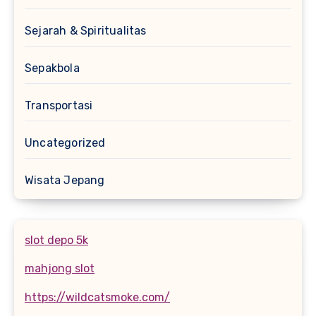
Sejarah & Spiritualitas
Sepakbola
Transportasi
Uncategorized
Wisata Jepang
slot depo 5k
mahjong slot
https://wildcatsmoke.com/