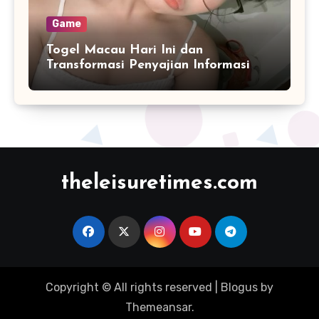
Game
Togel Macau Hari Ini dan
Transformasi Penyajian Informasi
Berbasis Waktu
theleisuretimes.com
Copyright © All rights reserved
|
Blogus
by
Themeansar
.