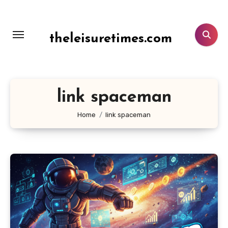
Lewati
ke
konten
theleisuretimes.com
link spaceman
Home
link spaceman