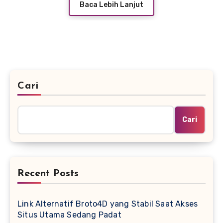
Baca Lebih Lanjut
Cari
Cari
Recent Posts
Link Alternatif Broto4D yang Stabil Saat Akses
Situs Utama Sedang Padat