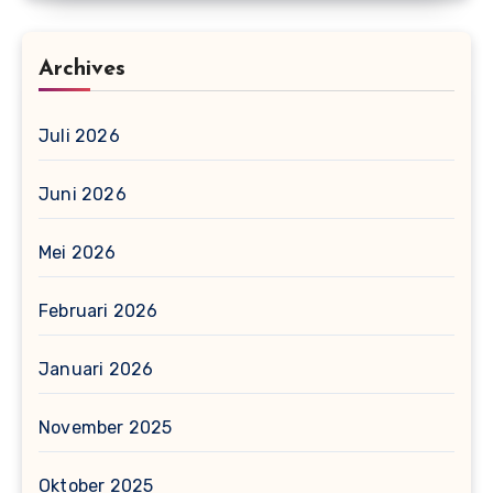
Archives
Juli 2026
Juni 2026
Mei 2026
Februari 2026
Januari 2026
November 2025
Oktober 2025