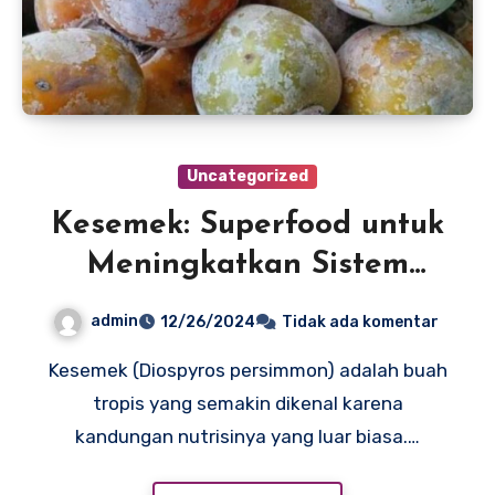
Uncategorized
Kesemek: Superfood untuk
Meningkatkan Sistem
Kekebalan Tubuh
admin
12/26/2024
Tidak ada komentar
Kesemek (Diospyros persimmon) adalah buah
tropis yang semakin dikenal karena
kandungan nutrisinya yang luar biasa.…