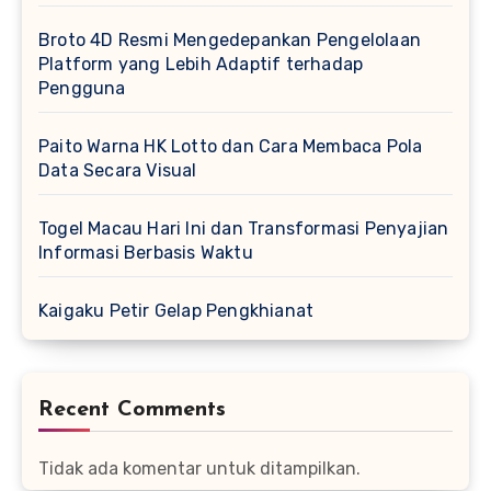
Broto 4D Resmi Mengedepankan Pengelolaan
Platform yang Lebih Adaptif terhadap
Pengguna
Paito Warna HK Lotto dan Cara Membaca Pola
Data Secara Visual
Togel Macau Hari Ini dan Transformasi Penyajian
Informasi Berbasis Waktu
Kaigaku Petir Gelap Pengkhianat
Recent Comments
Tidak ada komentar untuk ditampilkan.