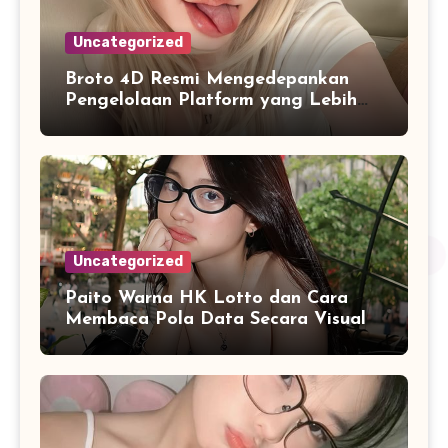
Uncategorized
Broto 4D Resmi Mengedepankan
Pengelolaan Platform yang Lebih
Adaptif terhadap Pengguna
Uncategorized
Paito Warna HK Lotto dan Cara
Membaca Pola Data Secara Visual