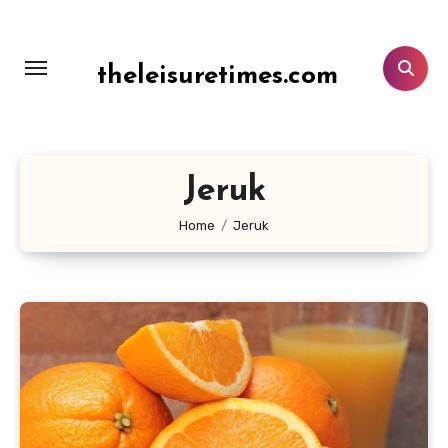
Lewati
ke
konten
theleisuretimes.com
Jeruk
Home
Jeruk