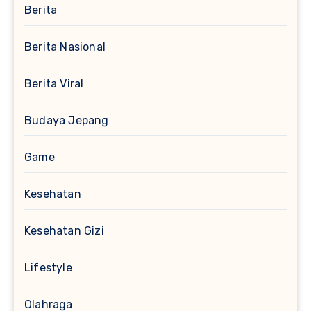
Berita
Berita Nasional
Berita Viral
Budaya Jepang
Game
Kesehatan
Kesehatan Gizi
Lifestyle
Olahraga