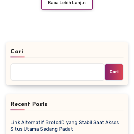
Baca Lebih Lanjut
Cari
Cari
Recent Posts
Link Alternatif Broto4D yang Stabil Saat Akses
Situs Utama Sedang Padat