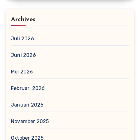
Archives
Juli 2026
Juni 2026
Mei 2026
Februari 2026
Januari 2026
November 2025
Oktober 2025