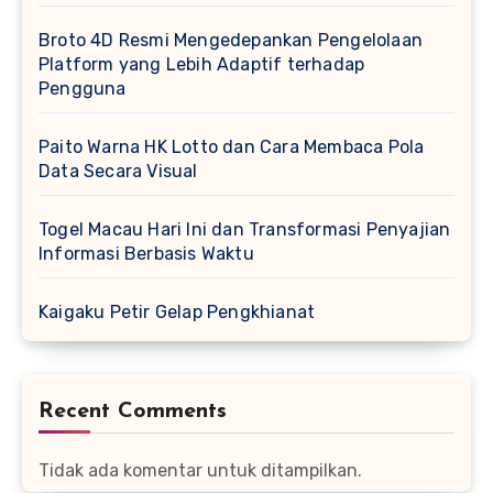
Broto 4D Resmi Mengedepankan Pengelolaan
Platform yang Lebih Adaptif terhadap
Pengguna
Paito Warna HK Lotto dan Cara Membaca Pola
Data Secara Visual
Togel Macau Hari Ini dan Transformasi Penyajian
Informasi Berbasis Waktu
Kaigaku Petir Gelap Pengkhianat
Recent Comments
Tidak ada komentar untuk ditampilkan.