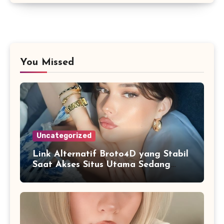
You Missed
Uncategorized
Link Alternatif Broto4D yang Stabil
Saat Akses Situs Utama Sedang
Padat