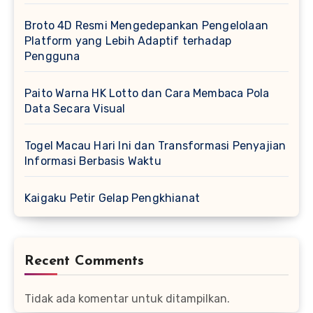
Broto 4D Resmi Mengedepankan Pengelolaan
Platform yang Lebih Adaptif terhadap
Pengguna
Paito Warna HK Lotto dan Cara Membaca Pola
Data Secara Visual
Togel Macau Hari Ini dan Transformasi Penyajian
Informasi Berbasis Waktu
Kaigaku Petir Gelap Pengkhianat
Recent Comments
Tidak ada komentar untuk ditampilkan.