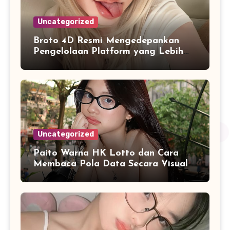
Uncategorized
Broto 4D Resmi Mengedepankan
Pengelolaan Platform yang Lebih
Adaptif terhadap Pengguna
Uncategorized
Paito Warna HK Lotto dan Cara
Membaca Pola Data Secara Visual