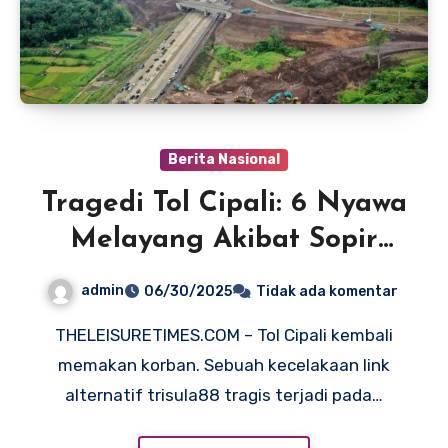
Berita Nasional
Tragedi Tol Cipali: 6 Nyawa
Melayang Akibat Sopir
Diduga Mengantuk
admin
06/30/2025
Tidak ada komentar
THELEISURETIMES.COM – Tol Cipali kembali
memakan korban. Sebuah kecelakaan link
alternatif trisula88 tragis terjadi pada…