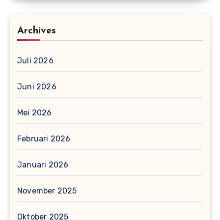
Archives
Juli 2026
Juni 2026
Mei 2026
Februari 2026
Januari 2026
November 2025
Oktober 2025