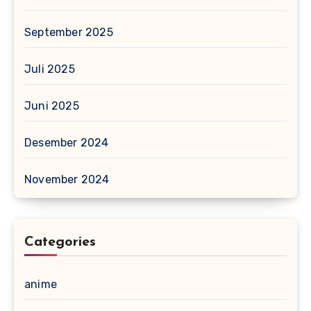
September 2025
Juli 2025
Juni 2025
Desember 2024
November 2024
Categories
anime