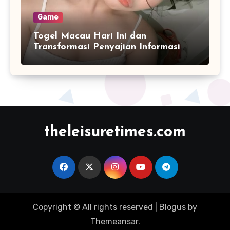
Game
Togel Macau Hari Ini dan
Transformasi Penyajian Informasi
Berbasis Waktu
theleisuretimes.com
Copyright © All rights reserved
|
Blogus
by
Themeansar
.