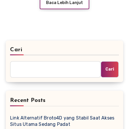
Baca Lebih Lanjut
Cari
Cari
Recent Posts
Link Alternatif Broto4D yang Stabil Saat Akses
Situs Utama Sedang Padat