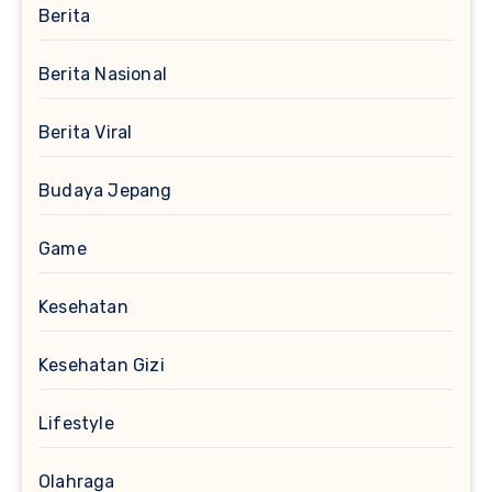
Berita
Berita Nasional
Berita Viral
Budaya Jepang
Game
Kesehatan
Kesehatan Gizi
Lifestyle
Olahraga