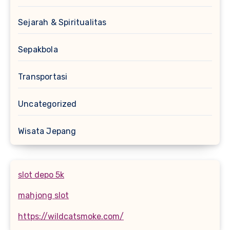
Sejarah & Spiritualitas
Sepakbola
Transportasi
Uncategorized
Wisata Jepang
slot depo 5k
mahjong slot
https://wildcatsmoke.com/