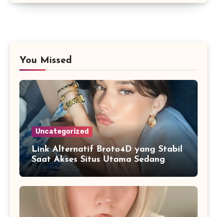
You Missed
Uncategorized
Link Alternatif Broto4D yang Stabil
Saat Akses Situs Utama Sedang
Padat