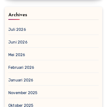
Archives
Juli 2026
Juni 2026
Mei 2026
Februari 2026
Januari 2026
November 2025
Oktober 2025